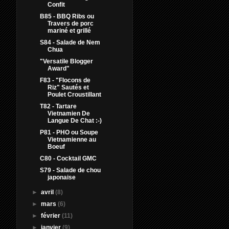
Confit
B85 - BBQ Ribs ou
Travers de porc
mariné et grillé
S84 - Salade de Nem
Chua
"Versatile Blogger
Award"
F83 - "Flocons de
Riz" Sautés et
Poulet Croustillant
T82 - Tartare
Vietnamien De
Langue De Chat :-)
P81 - PHO ou Soupe
Vietnamienne au
Boeuf
C80 - Cocktail GMC
S79 - Salade de chou
japonaise
►
avril
(8)
►
mars
(6)
►
février
(11)
►
janvier
(9)