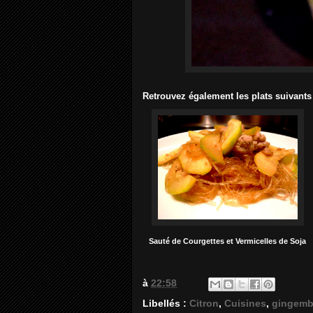
Retrouvez également les plats suivants 
Sauté de Courgettes et Vermicelles de Soja
à
22:58
Libellés :
Citron
,
Cuisines
,
gingemb