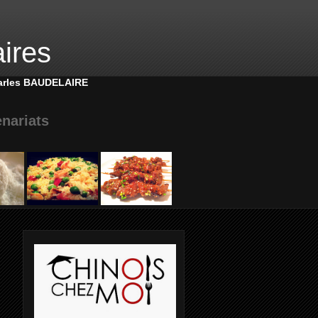
aires
harles BAUDELAIRE
enariats