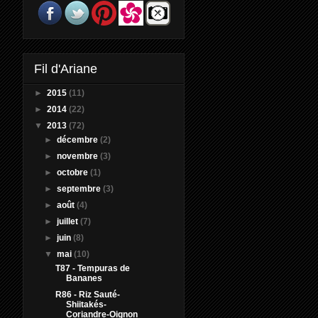
Fil d'Ariane
►
2015
(11)
►
2014
(22)
▼
2013
(72)
►
décembre
(2)
►
novembre
(3)
►
octobre
(1)
►
septembre
(3)
►
août
(4)
►
juillet
(7)
►
juin
(8)
▼
mai
(10)
T87 - Tempuras de
Bananes
R86 - Riz Sauté-
Shiitakés-
Coriandre-Oignon