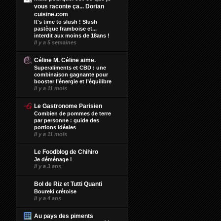
vous raconte ça... Dorian
cuisine.com
It's time to slush ! Slush
pastèque framboise et...
interdit aux moins de 18ans !
Il y a 5 semaines
Céline M. Céline aime.
Superaliments et CBD : une
combinaison gagnante pour
booster l’énergie et l’équilibre
Il y a 11 mois
Le Gastronome Parisien
Combien de pommes de terre
par personne : guide des
portions idéales
Il y a 11 mois
Le Foodblog de Chihiro
Je déménage !
Il y a 3 ans
Bol de Riz et Tutti Quanti
Boureki crétoise
Il y a 4 ans
Au pays des piments