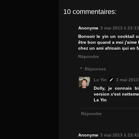
10 commentaires:
Anonyme
3 mai 2013 à 23:13
Bonsoir le yin un cocktail 
être bon quand a moi j'aime l
chez un ami africain qui en f
Répondre
Réponses
Le Yin
3 mai 2013
Dolly, je connais 
version c'est nettemen
Le Yin
Répondre
Anonyme
3 mai 2013 à 23:41