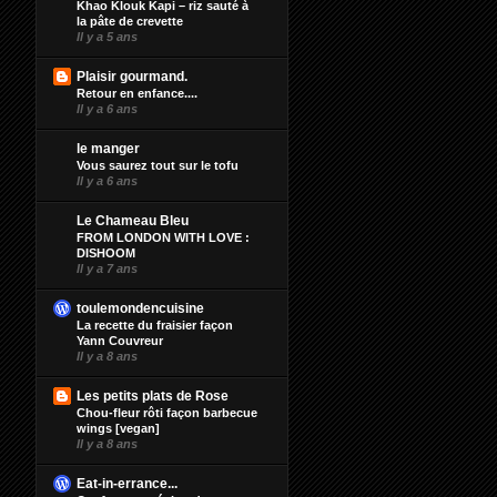
Khao Klouk Kapi – riz sauté à
la pâte de crevette
Il y a 5 ans
Plaisir gourmand.
Retour en enfance....
Il y a 6 ans
le manger
Vous saurez tout sur le tofu
Il y a 6 ans
Le Chameau Bleu
FROM LONDON WITH LOVE :
DISHOOM
Il y a 7 ans
toulemondencuisine
La recette du fraisier façon
Yann Couvreur
Il y a 8 ans
Les petits plats de Rose
Chou-fleur rôti façon barbecue
wings [vegan]
Il y a 8 ans
Eat-in-errance...