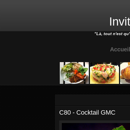
Invi
"Là, tout n'es
t q
u
Accuei
vendredi 3 mai 2013
C80 - Cocktail GMC