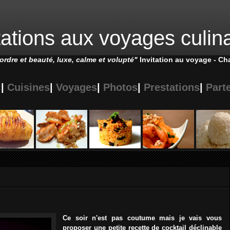
tations aux voyages culin
'ordre et beauté, luxe, calme et volupté"
Invitation au voyage - C
l
|
Cuisines
|
Voyages
|
Photos
|
Prestations
|
Part
Ce soir n'est pas coutume mais je vais vous
proposer une petite recette de cocktail déclinable