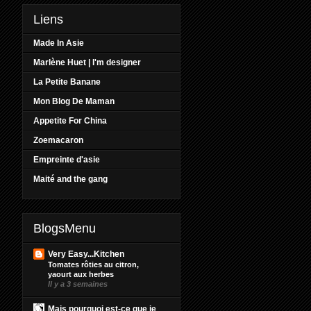
Liens
Made In Asie
Marlène Huet | I'm designer
La Petite Banane
Mon Blog De Maman
Appetite For China
Zoemacaron
Empreinte d'asie
Maité and the gang
BlogsMenu
Very Easy...Kitchen
Tomates rôties au citron,
yaourt aux herbes
Il y a 3 semaines
Mais pourquoi est-ce que je